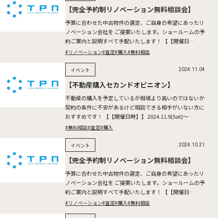
【完全予約制リノベーション無料相談会】
予算に合わせた中古物件の選定、ご自身の希望にあったリ
ノベーション会社を ご提案いたします。ショールームの予
約ご案内と説明すべて手配いたします！ 【【開催日
時】】 2024.11.16(Sat)～17(Sun) ※所要時間 […]
#リノベーション
#査定
#購入
#無料相談
イベント
2024.11.04
【不動産購入セカンドオピニオン】
不動産の購入を予定しているが相場より高いのではないか
契約の条件に不安があるけど相談できる相手がいない方に
おすすめです！ 【【開催日時】】 2024.11.9(Sat)～
10(Sun) ※所要時間：1時間半～2時間を予定 […]
#無料相談
#査定
#購入
イベント
2024.10.21
【完全予約制リノベーション無料相談会】
予算に合わせた中古物件の選定、ご自身の希望にあったリ
ノベーション会社を ご提案いたします。ショールームの予
約ご案内と説明すべて手配いたします！ 【【開催日
時】】 2024.10.26(Sat)～27(Sun) ※所要時間 […]
#リノベーション
#査定
#購入
#無料相談