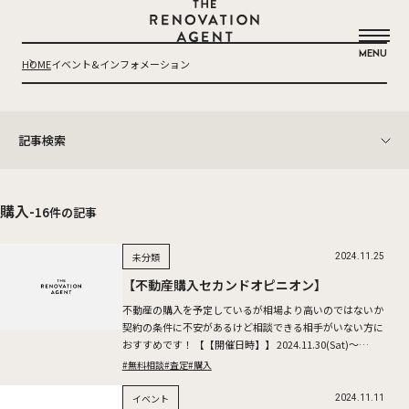
THE RENOVATION AGENT
MENU
HOME
イベント&インフォメーション
記事検索
カテゴリー
イベント (36)
お知らせ (1)
購入
-
16
件の記事
未分類 (2)
コラム (12)
アーカイブ
未分類
2024.11.25
2024 (19)
【不動産購入セカンドオピニオン】
タグ
不動産の購入を予定しているが相場より高いのではないか
#無料相談
#リノベーション
#査定
#購入
#賃貸
契約の条件に不安があるけど相談できる相手がいない方に
おすすめです！ 【【開催日時】】 2024.11.30(Sat)～
12.01(Sun) ※所要時間：1時間半～2時 […]
#無料相談
#査定
#購入
イベント
2024.11.11