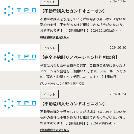
イベント
2024.10.14
【不動産購入セカンドオピニオン】
不動産の購入を予定しているが相場より高いのではないか
契約の条件に不安があるけど相談できる相手がいない方に
おすすめです！ 【【開催日時】】 2024.10.19(Sat)～
20(Sun) ※所要時間：1時間半～2時間を予 […]
#無料相談
#査定
#購入
イベント
2024.09.30
【完全予約制リノベーション無料相談会】
予算に合わせた中古物件の選定、ご自身の希望にあったリ
ノベーション会社を ご提案いたします。ショールームの予
約ご案内と説明すべて手配いたします！ 【【開催日
時】】 2024.10.5(Sat)～6(Sun) ※所要時間：1 […]
#リノベーション
#購入
#無料相談
イベント
2024.09.23
【不動産購入セカンドオピニオン】
不動産の購入を予定しているが相場より高いのではないか
契約の条件に不安があるけど相談できる相手がいない方に
おすすめです！ 【【開催日時】】 2024.9.28(Sat)～
29(Sun) ※所要時間：1時間半～2時間を予定 […]
#無料相談
#査定
#購入