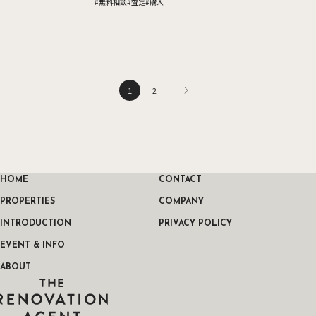
#無料相談
#査定
#購入
投稿のページ送り
1
2
HOME
CONTACT
PROPERTIES
COMPANY
INTRODUCTION
PRIVACY POLICY
EVENT & INFO
ABOUT
THE RENOVATION AGENT