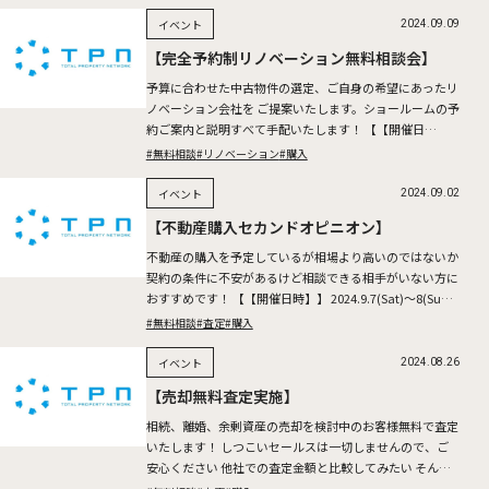
イベント
2024.09.09
【完全予約制リノベーション無料相談会】
予算に合わせた中古物件の選定、ご自身の希望にあったリ
ノベーション会社を ご提案いたします。ショールームの予
約ご案内と説明すべて手配いたします！ 【【開催日
時】】 2024.9.14(Sat)～15(Sun) ※所要時間： […]
#無料相談
#リノベーション
#購入
イベント
2024.09.02
【不動産購入セカンドオピニオン】
不動産の購入を予定しているが相場より高いのではないか
契約の条件に不安があるけど相談できる相手がいない方に
おすすめです！ 【【開催日時】】 2024.9.7(Sat)～8(Sun)
※所要時間：1時間半～2時間を予定して […]
#無料相談
#査定
#購入
イベント
2024.08.26
【売却無料査定実施】
相続、離婚、余剰資産の売却を検討中のお客様無料で査定
いたします！ しつこいセールスは一切しませんので、ご
安心ください 他社での査定金額と比較してみたい そんな
お客様も是非お問い合わせください。 2024.8.31(Sat […]