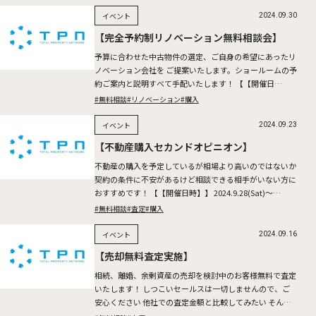
イベント
2024.09.30
【完全予約制リノベーション無料相談会】
予算に合わせた中古物件の選定、ご自身の希望にあったリ
ノベーション会社を ご提案いたします。ショールームの予
約ご案内と説明すべて手配いたします！ 【【開催日
時】】 2024.10.5(Sat)～6(Sun) ※所要時間：1 […]
#無料相談
#リノベーション
#購入
イベント
2024.09.23
【不動産購入セカンドオピニオン】
不動産の購入を予定しているが相場より高いのではないか
契約の条件に不安があるけど相談できる相手がいない方に
おすすめです！ 【【開催日時】】 2024.9.28(Sat)～
29(Sun) ※所要時間：1時間半～2時間を予定 […]
#無料相談
#査定
#購入
イベント
2024.09.16
【売却無料査定実施】
相続、離婚、余剰資産の売却を検討中のお客様無料で査定
いたします！ しつこいセールスは一切しませんので、ご
安心ください 他社での査定金額と比較してみたい そんな
お客様も是非お問い合わせください。 2024.9.21(Sat […]