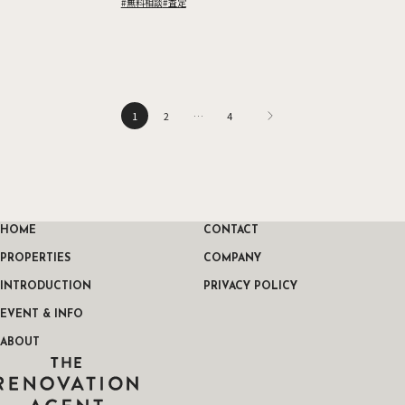
#無料相談
#査定
投稿のページ送り
1
2
…
4
HOME
CONTACT
PROPERTIES
COMPANY
INTRODUCTION
PRIVACY POLICY
EVENT & INFO
ABOUT
THE RENOVATION AGENT