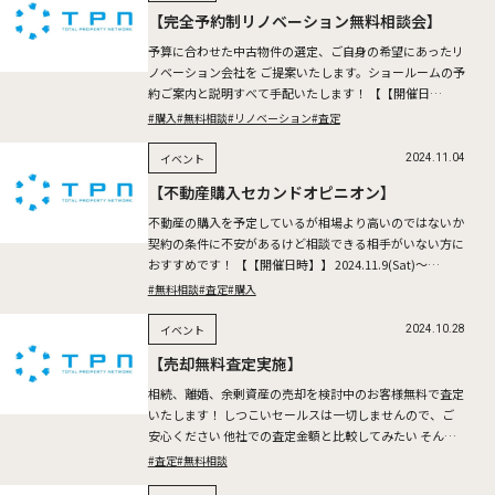
【完全予約制リノベーション無料相談会】
予算に合わせた中古物件の選定、ご自身の希望にあったリ
ノベーション会社を ご提案いたします。ショールームの予
約ご案内と説明すべて手配いたします！ 【【開催日
時】】 2024.11.16(Sat)～17(Sun) ※所要時間 […]
#購入
#無料相談
#リノベーション
#査定
イベント
2024.11.04
【不動産購入セカンドオピニオン】
不動産の購入を予定しているが相場より高いのではないか
契約の条件に不安があるけど相談できる相手がいない方に
おすすめです！ 【【開催日時】】 2024.11.9(Sat)～
10(Sun) ※所要時間：1時間半～2時間を予定 […]
#無料相談
#査定
#購入
イベント
2024.10.28
【売却無料査定実施】
相続、離婚、余剰資産の売却を検討中のお客様無料で査定
いたします！ しつこいセールスは一切しませんので、ご
安心ください 他社での査定金額と比較してみたい そんな
お客様も是非お問い合わせください。 2024.11.2(Sat […]
#査定
#無料相談