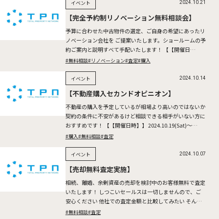
イベント
2024.10.21
【完全予約制リノベーション無料相談会】
予算に合わせた中古物件の選定、ご自身の希望にあったリ
ノベーション会社を ご提案いたします。ショールームの予
約ご案内と説明すべて手配いたします！ 【【開催日
時】】 2024.10.26(Sat)～27(Sun) ※所要時間 […]
#無料相談
#リノベーション
#査定
#購入
イベント
2024.10.14
【不動産購入セカンドオピニオン】
不動産の購入を予定しているが相場より高いのではないか
契約の条件に不安があるけど相談できる相手がいない方に
おすすめです！ 【【開催日時】】 2024.10.19(Sat)～
20(Sun) ※所要時間：1時間半～2時間を予 […]
#購入
#無料相談
#査定
イベント
2024.10.07
【売却無料査定実施】
相続、離婚、余剰資産の売却を検討中のお客様無料で査定
いたします！ しつこいセールスは一切しませんので、ご
安心ください 他社での査定金額と比較してみたい そんな
お客様も是非お問い合わせください。 2024.10.12(Sa […]
#無料相談
#査定