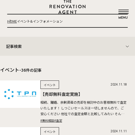
THE RENOVATION AGENT
MENU
HOME
イベント&インフォメーション
記事検索
カテゴリー
イベント (36)
お知らせ (1)
イベント
-
36
件の記事
未分類 (2)
コラム (12)
アーカイブ
イベント
2024.11.18
2024 (19)
【売却無料査定実施】
タグ
相続、離婚、余剰資産の売却を検討中のお客様無料で査定
#無料相談
#リノベーション
#査定
#購入
#賃貸
いたします！ しつこいセールスは一切しませんので、ご
安心ください 他社での査定金額と比較してみたい そんな
お客様も是非お問い合わせください。 2024.11.23(Sa […]
#無料相談
#査定
イベント
2024.11.11