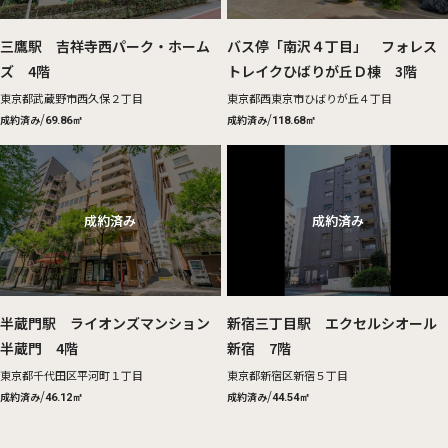
三鷹駅 吉祥寺西パーク・ホーム
バス停「南沢４丁目」 フォレス
ズ 4階
トレイクひばりが丘Ｄ棟 3階
東京都武蔵野市西久保２丁目
東京都西東京市ひばりが丘４丁目
/
/
成約済み
成約済み
69.86㎡
118.68㎡
半蔵門駅 ライオンズマンション
新宿三丁目駅 エクセルシオール
半蔵門 4階
新宿 7階
東京都千代田区平河町１丁目
東京都新宿区新宿５丁目
/
/
成約済み
成約済み
46.12㎡
44.54㎡