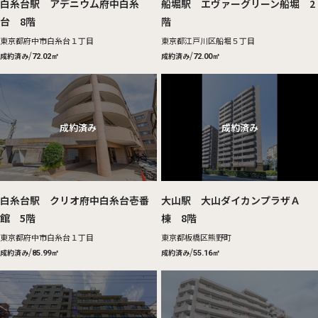
白糸台駅 アデニウム府中白糸
船堀駅 エヴァーグリーン船堀 2
台 8階
階
東京都府中市白糸台１丁目
東京都江戸川区船堀５丁目
/
/
成約済み
成約済み
72.02㎡
72.00㎡
白糸台駅 クリオ府中白糸台壱番
大山駅 大山ダイカンプラザＡ
館 5階
棟 8階
東京都府中市白糸台１丁目
東京都板橋区熊野町
/
/
成約済み
成約済み
85.99㎡
55.16㎡