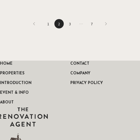
投稿のページ送り
1
2
3
…
7
HOME
CONTACT
PROPERTIES
COMPANY
INTRODUCTION
PRIVACY POLICY
EVENT & INFO
ABOUT
THE RENOVATION AGENT