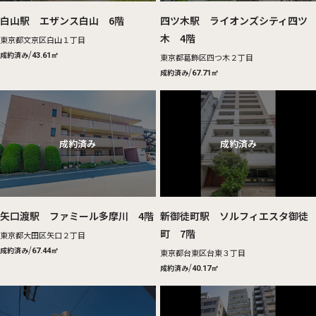
荒川区
北区
23区外
マンション
一戸建て
その他
白山駅 エザンス白山 6階
四ツ木駅 ライオンズシティ四ツ
用途
木 4階
東京都文京区白山１丁目
住居
オフィス
店舗
その他
/
成約済み
43.61㎡
東京都葛飾区四つ木２丁目
こだわり条件
/
成約済み
67.71㎡
新耐震基準マンション
宅配ボックス
東向き
事務所利用可
西向き
南東
南西向き
オートロック
スケルトン
ペット可
ルーフバルコニー
南向き
店舗
庭付き
最上階
角部屋
駐車場
価格
～
広さ
矢口渡駅 ファミール多摩川 4階
新御徒町駅 ソルフィエスタ御徒
町 7階
東京都大田区矢口２丁目
～
/
成約済み
67.44㎡
東京都台東区台東３丁目
/
成約済み
40.17㎡
築年数