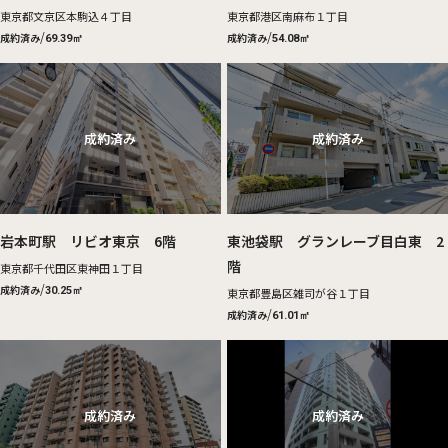
東京都文京区本駒込４丁目
東京都港区南麻布１丁目
/
/
成約済み
成約済み
69.39㎡
54.08㎡
岩本町駅 リビオ東京 6階
東池袋駅 グランレーブ目白東 2
階
東京都千代田区東神田１丁目
/
成約済み
30.25㎡
東京都豊島区雑司が谷１丁目
/
成約済み
61.01㎡