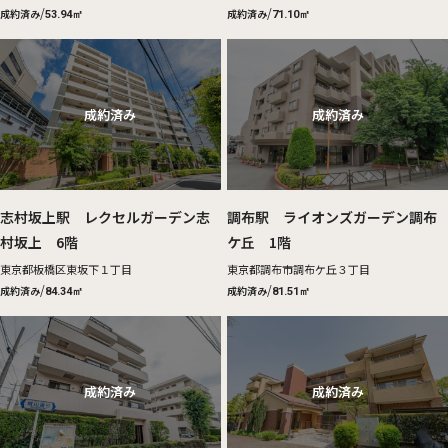
/
/
成約済み
成約済み
53.94㎡
71.10㎡
志村坂上駅 レクセルガーデン志
調布駅 ライオンズガーデン調布
村坂上 6階
ケ丘 1階
東京都板橋区東坂下１丁目
東京都調布市調布ケ丘３丁目
/
/
成約済み
成約済み
84.34㎡
81.51㎡