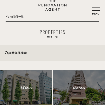
THE RENOVATION AGENT
MENU
HOME
物件一覧
PROPERTIES
物件一覧
複数条件検索
フリーワード
エリア
東京
千葉
渋谷区
港区
目黒区
千代田区
世田谷区
新宿区
中央区
中野区
杉並区
品川区
大田区
江東区
墨田区
台東区
建物種類
江戸川区
文京区
豊島区
葛飾区
足立区
練馬区
板橋区