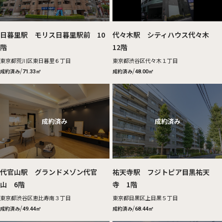
日暮里駅 モリス日暮里駅前 10
代々木駅 シティハウス代々木
階
12階
東京都荒川区東日暮里６丁目
東京都渋谷区代々木１丁目
/
/
成約済み
成約済み
71.33㎡
48.00㎡
代官山駅 グランドメゾン代官
祐天寺駅 フジトピア目黒祐天
山 6階
寺 1階
東京都渋谷区恵比寿南３丁目
東京都目黒区上目黒５丁目
/
/
成約済み
成約済み
49.44㎡
68.44㎡