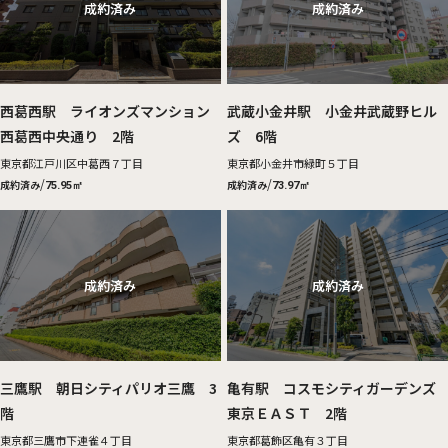
西葛西駅 ライオンズマンション
武蔵小金井駅 小金井武蔵野ヒル
西葛西中央通り 2階
ズ 6階
東京都江戸川区中葛西７丁目
東京都小金井市緑町５丁目
/
/
成約済み
成約済み
75.95㎡
73.97㎡
三鷹駅 朝日シティパリオ三鷹 3
亀有駅 コスモシティガーデンズ
階
東京ＥＡＳＴ 2階
東京都三鷹市下連雀４丁目
東京都葛飾区亀有３丁目