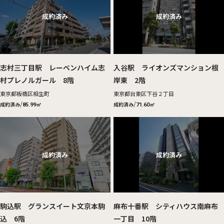
駅徒歩
この条件で検索する
志村三丁目駅 レーベンハイム志
入谷駅 ライオンズマンション根
村プレノルガール 8階
岸東 2階
東京都板橋区相生町
東京都台東区下谷２丁目
/
/
成約済み
成約済み
85.99㎡
71.60㎡
駒込駅 グランスイート文京本駒
麻布十番駅 シティハウス南麻布
込 6階
一丁目 10階