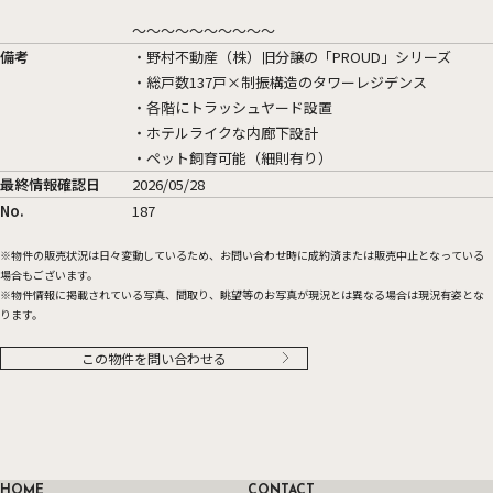
～～～～～～～～～～
備考
・野村不動産（株）旧分譲の「PROUD」シリーズ
・総戸数137戸×制振構造のタワーレジデンス
・各階にトラッシュヤード設置
・ホテルライクな内廊下設計
・ペット飼育可能（細則有り）
最終情報確認日
2026/05/28
No.
187
物件の販売状況は日々変動しているため、お問い合わせ時に成約済または販売中止となっている
場合もございます。
物件情報に掲載されている写真、間取り、眺望等のお写真が現況とは異なる場合は現況有姿とな
ります。
この物件を問い合わせる
HOME
CONTACT