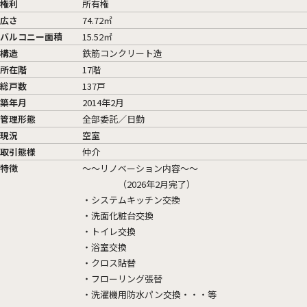
権利
所有権
広さ
74.72㎡
バルコニー面積
15.52㎡
構造
鉄筋コンクリート造
所在階
17階
総戸数
137戸
築年月
2014年2月
管理形態
全部委託／日勤
現況
空室
取引態様
仲介
特徴
～～リノベーション内容～～
（2026年2月完了）
・システムキッチン交換
・洗面化粧台交換
・トイレ交換
・浴室交換
・クロス貼替
・フローリング張替
・洗濯機用防水パン交換・・・等