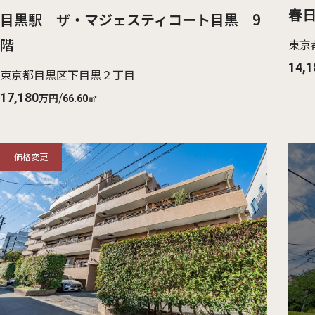
春
目黒駅 ザ・マジェスティコート目黒 9
階
東京
14,1
東京都目黒区下目黒２丁目
/
17,180
万円
66.60㎡
価格変更