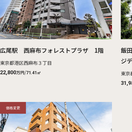
広尾駅 西麻布フォレストプラザ 1階
飯
ジデ
東京都港区西麻布３丁目
/
22,800
万円
東京
71.41㎡
31,9
価格変更