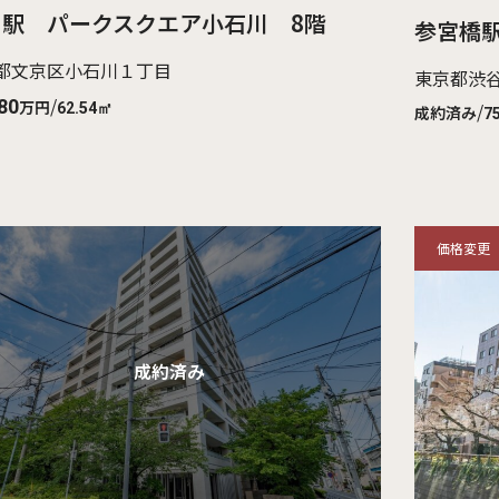
日駅 パークスクエア小石川 8階
参宮橋
都文京区小石川１丁目
東京都渋
/
80
万円
/
62.54㎡
成約済み
7
価格変更