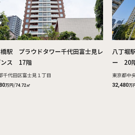
田橋駅 プラウドタワー千代田富士見レ
八丁堀
ンス 17階
ー 20
都千代田区富士見１丁目
東京都中
/
80
32,480
万円
万
74.72㎡