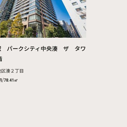
駅 パークシティ中央湊 ザ タワ
階
央区湊２丁目
/
円
78.41㎡