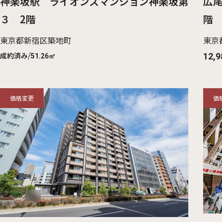
神楽坂駅 ライオンズマンション神楽坂第
広
３ 2階
階
東京都新宿区築地町
東京
/
成約済み
12,9
51.26㎡
価格変更
価