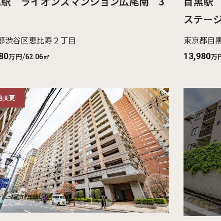
尾駅 ライオンズマンション広尾南 3
目黒駅
ステージ
都渋谷区恵比寿２丁目
東京都目
/
80
13,980
万円
万
62.06㎡
格変更