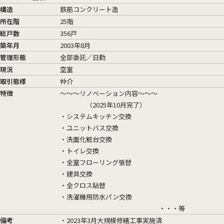
構造
鉄筋コンクリート造
所在階
25階
総戸数
356戸
築年月
2003年8月
管理形態
全部委託／日勤
現況
空室
取引態様
仲介
特徴
～～～リノベーション内容～～～
（2025年10月完了）
・システムキッチン交換
・ユニットバス交換
・洗面化粧台交換
・トイレ交換
・全室フローリング張替
・建具交換
・全クロス貼替
・洗濯機用防水パン交換
・・・等
備考
・2023年3月大規模修繕工事実施済