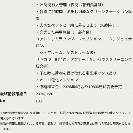
・24時間有人管理（夜間は警備員常駐）
・各階に24時間ゴミ出し可能なクリーンステーション設
置
・大切なペットと一緒に暮らせます（細則有）
・充実した共用施設（一部有償）
（アトリウムラウンジ、レセプションルーム、ジェイサ
ロン、
シェアルーム、ゲストルーム等）
（宅急便手配発送、タクシー手配、ハウスクリーニング
紹介等）
・不在時に荷物を受け取れる宅配ボックスあり
・オール電化マンション
・修繕積立金：2026年6月より19800円に変更予定
最終情報確認日
2026/06/01
No.
192
物件の販売状況は日々変動しているため、お問い合わせ時に成約済または販売中止となっている
場合もございます。
物件情報に掲載されている写真、間取り、眺望等のお写真が現況とは異なる場合は現況有姿とな
ります。