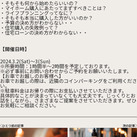
・そもそも何から始めたらいいの？
・マイホーム購入にあたってまずすべきことは？
・ライフプランニングってなに？
・そもそも本当に購入した方がいいのか？
・予算の決め方がわからない・・
・住宅購入の失敗例って？
・住宅ローンの決め方がわからない・・
【開催日時】
2024.3.2(Sat)～3(Sun)
※所要時間：1時間半～2時間を予定しております。
※必ず事前にお問い合わせからご予約をお願いいたします。
【お車でお越しのお客様へ】
お車でお越しの際は、近隣のコインパーキングをご利用くださ
い。
※駐車料金はお帰りの際にお支払いさせていただきます。
具体的なことが決まっていなくても大丈夫です。じっくりとお
話をしながら、さまざまなご提案をさせていただきます。ぜひ
お気軽にご相談ください。
ひとつ前の記事
次の記事