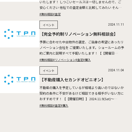
いたします！ しつこいセールスは一切しませんので、ご
安心ください 他社での査定金額と比較してみたい そんな
お客様も是非お問い合わせください。 2024.11.23(Sa […]
#無料相談
#査定
イベント
2024.11.11
【完全予約制リノベーション無料相談会】
予算に合わせた中古物件の選定、ご自身の希望にあったリ
ノベーション会社を ご提案いたします。ショールームの予
約ご案内と説明すべて手配いたします！ 【【開催日
時】】 2024.11.16(Sat)～17(Sun) ※所要時間 […]
#無料相談
#リノベーション
#査定
#購入
イベント
2024.11.04
【不動産購入セカンドオピニオン】
不動産の購入を予定しているが相場より高いのではないか
契約の条件に不安があるけど相談できる相手がいない方に
おすすめです！ 【【開催日時】】 2024.11.9(Sat)～
10(Sun) ※所要時間：1時間半～2時間を予定 […]
#無料相談
#査定
#購入