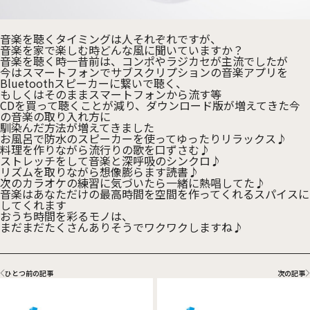
音楽を聴くタイミングは人それぞれですが、
音楽を家で楽しむ時どんな風に聞いていますか？
音楽を聴く時一昔前は、コンポやラジカセが主流でしたが
今はスマートフォンでサブスクリプションの音楽アプリを
Bluetoothスピーカーに繋いで聴く、
もしくはそのままスマートフォンから流す等
CDを買って聴くことが減り、ダウンロード版が増えてきた今
の音楽の取り入れ方に
馴染んだ方法が増えてきました
お風呂で防水のスピーカーを使ってゆったりリラックス♪
料理を作りながら流行りの歌を口ずさむ♪
ストレッチをして音楽と深呼吸のシンクロ♪
リズムを取りながら想像膨らます読書♪
次のカラオケの練習に気づいたら一緒に熱唱してた♪
音楽はあなただけの最高時間を空間を作ってくれるスパイスに
してくれます
おうち時間を彩るモノは、
まだまだたくさんありそうでワクワクしますね♪
ひとつ前の記事
次の記事