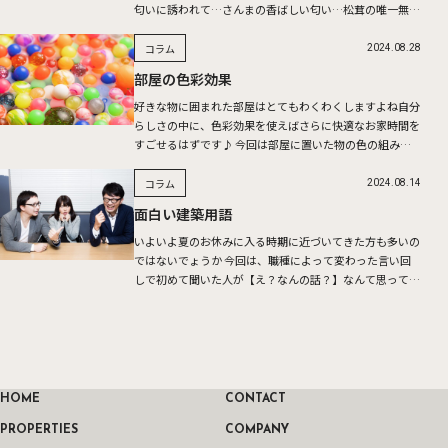
匂いに誘われて…さんまの香ばしい匂い…松茸の唯一無二
の香り…香りは、食欲増進を促したり、リラックス効果も
ありさまざま […]
コラム
2024.08.28
部屋の色彩効果
好きな物に囲まれた部屋はとてもわくわくしますよね自分
らしさの中に、色彩効果を使えばさらに快適なお家時間を
すごせるはずです♪ 今回は部屋に置いた物の色の組み合
わせで部屋もセラピーのひとつになるというお話です 例
えば青いカー […]
コラム
2024.08.14
面白い建築用語
いよいよ夏のお休みに入る時期に近づいてきた方も多いの
ではないでょうか 今回は、職種によって変わった言い回
しで初めて聞いた人が【え？なんの話？】なんて思ってし
まうような少し変わった専門用語をご紹介♪ 面白い建築
用語は数多く […]
HOME
CONTACT
PROPERTIES
COMPANY