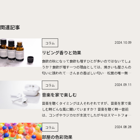
関連記事
コラム
2024.10.09
リビング香りと効果
食欲の秋になって食欲も増すひとが多いのではないでしょ
うか？食欲が増す一つの理由としては、焼きいも屋さんの
匂いに誘われて…さんまの香ばしい匂い…松茸の唯一無二
の香り…香りは、食欲増進を促したり、リラックス効果も
ありさまざま […]
コラム
2024.09.11
音楽を家で楽しむ
音楽を聴くタイミングは人それぞれですが、音楽を家で楽
しむ時どんな風に聞いていますか？ 音楽を聴く時一昔前
は、コンポやラジカセが主流でしたが今はスマートフォン
でサブスクリプションの音楽アプリをBluetoothスピーカ
ーに […]
コラム
2024.08.28
部屋の色彩効果