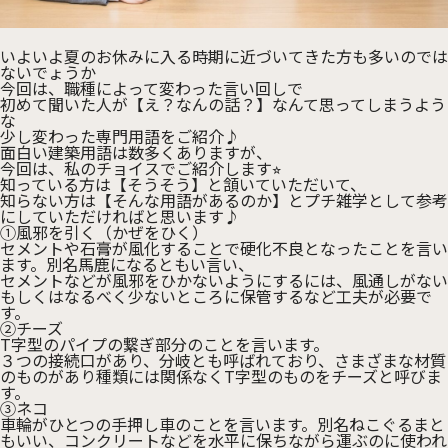
いよいよ夏のお休みに入る時期に近づいてきた方も多いのでは
ないでょうか
今回は、職種によって変わった言い回しで
初めて聞いた人が【え？なんの話？】なんて思ってしまうよう
な
少し変わった専門用語をご紹介♪
面白い建築用語は数多くありますが、
今回は、私のチョイスでご紹介します⭐︎
知っている方は【そうそう】と頷いていただいて、
知らない方は【そんな用語があるのか】とプチ雑学として参考
にしていただければと思います♪
①風邪を引く（かぜをひく）
セメントや石膏が風化することで硬化不良となったことを言い
ます。別名馬鹿になるともい言い、
セメントなどが風邪をひかないようにするには、風通しがない
もしくはなるべく少ないところに保管するなど工夫が必要で
す。
②チーズ
T字型のパイプの繋ぎ部分のことを言います。
３つの接続口があり、分岐とも呼ばれており、さまざまな材質
のものがあり種類には関係なくT字型のものをチーズと呼びま
す。
③ネコ
車輪がひとつの手押し車のことを言います。別名ねこぐるまと
もいい、コンクリートなどを水平に保ちながら運ぶのに使われ