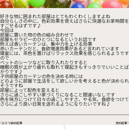
好きな物に囲まれた部屋はとてもわくわくしますよね
自分らしさの中に、色彩効果を使えばさらに快適なお家時間を
すごせるはずです♪
今回は
部屋に置いた物の色の組み合わせで
部屋もセラピーのひとつになるというお話です
例えば青いカーテンは、集中力を上げる効果
赤いカーテンだと、食欲増進効果があると言われています
寝室には、茶色を置けばリラックス効果を感じられるようです
ので
ベットのシーツなどに取り入れたりすると
睡眠の質が上がり疲れも取れて寝起きもすっきりでいいことば
かりです♪
子供部屋のカーテンの色を決める時には
どのように部屋で生活をして欲しいかを考えると色が決められ
そうですね
部屋によって配色を変えると
さらに過ごしやすい家づくりになること間違いなしです
色を味方につけて日々の過ごしやすさ、やる気、食欲をつけて
さらにより良い日常を送れるようになりたいですね♪
ひとつ前の記事
次の記事