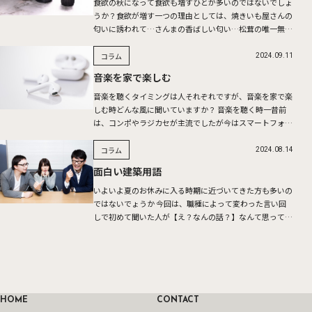
食欲の秋になって食欲も増すひとが多いのではないでしょ
うか？食欲が増す一つの理由としては、焼きいも屋さんの
匂いに誘われて…さんまの香ばしい匂い…松茸の唯一無二
の香り…香りは、食欲増進を促したり、リラックス効果も
ありさまざま […]
コラム
2024.09.11
音楽を家で楽しむ
音楽を聴くタイミングは人それぞれですが、音楽を家で楽
しむ時どんな風に聞いていますか？ 音楽を聴く時一昔前
は、コンポやラジカセが主流でしたが今はスマートフォン
でサブスクリプションの音楽アプリをBluetoothスピーカ
ーに […]
コラム
2024.08.14
面白い建築用語
いよいよ夏のお休みに入る時期に近づいてきた方も多いの
ではないでょうか 今回は、職種によって変わった言い回
しで初めて聞いた人が【え？なんの話？】なんて思ってし
まうような少し変わった専門用語をご紹介♪ 面白い建築
用語は数多く […]
HOME
CONTACT