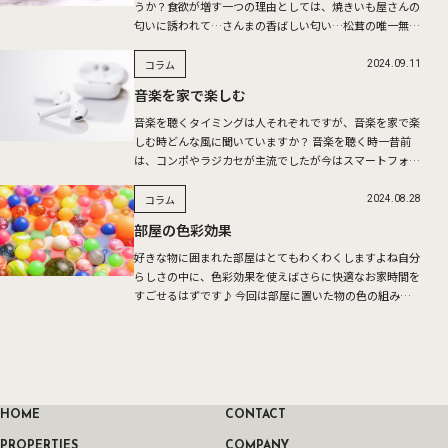
うか？食欲が増す一つの理由としては、焼きいも屋さんの
匂いに誘われて…さんまの香ばしい匂い…松茸の唯一無二
の香り…香りは、食欲増進を促したり、リラックス効果も
ありさまざま […]
コラム
2024.09.11
音楽を家で楽しむ
音楽を聴くタイミングは人それぞれですが、音楽を家で楽
しむ時どんな風に聞いていますか？ 音楽を聴く時一昔前
は、コンポやラジカセが主流でしたが今はスマートフォン
でサブスクリプションの音楽アプリをBluetoothスピーカ
ーに […]
コラム
2024.08.28
部屋の色彩効果
好きな物に囲まれた部屋はとてもわくわくしますよね自分
らしさの中に、色彩効果を使えばさらに快適なお家時間を
すごせるはずです♪ 今回は部屋に置いた物の色の組み合
わせで部屋もセラピーのひとつになるというお話です 例
えば青いカー […]
HOME
CONTACT
PROPERTIES
COMPANY