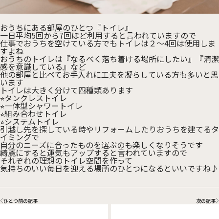
おうちにある部屋のひとつ『トイレ』
一日平均5回から7回ほど利用すると言われていますので
仕事でおうちを空けている方でもトイレは２〜4回は使用しま
すよね
おうちのトイレは『なるべく落ち着ける場所にしたい』『清潔
感を意識している』など
他の部屋と比べてお手入れに工夫を凝らしている方も多いと思
います
トイレは大きく分けて四種類あります
⭐︎タンクレストイレ
⭐︎一体型シャワートイレ
⭐︎組み合わせトイレ
⭐︎システムトイレ
引越し先を探している時やリフォームしたりおうちを建てるタ
イミングで
自分のニーズに合ったものを選ぶのも楽しくなりそうです
綺麗にすると運気もアップすると言われていますので
それぞれの理想のトイレ空間を作って
気持ちのいい毎日を迎える場所のひとつになるといいですね♪
ひとつ前の記事
次の記事