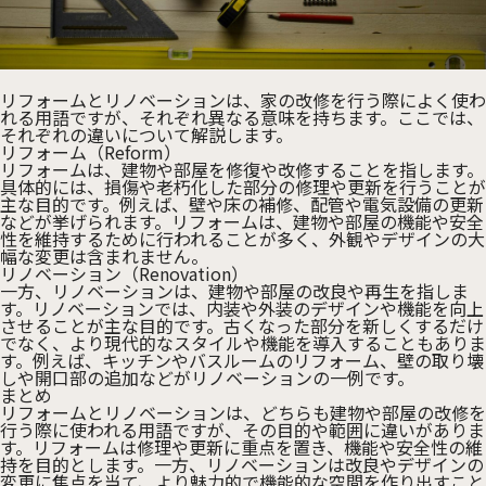
リフォームとリノベーションは、家の改修を行う際によく使わ
れる用語ですが、それぞれ異なる意味を持ちます。ここでは、
それぞれの違いについて解説します。
リフォーム（Reform）
リフォームは、建物や部屋を修復や改修することを指します。
具体的には、損傷や老朽化した部分の修理や更新を行うことが
主な目的です。例えば、壁や床の補修、配管や電気設備の更新
などが挙げられます。リフォームは、建物や部屋の機能や安全
性を維持するために行われることが多く、外観やデザインの大
幅な変更は含まれません。
リノベーション（Renovation）
一方、リノベーションは、建物や部屋の改良や再生を指しま
す。リノベーションでは、内装や外装のデザインや機能を向上
させることが主な目的です。古くなった部分を新しくするだけ
でなく、より現代的なスタイルや機能を導入することもありま
す。例えば、キッチンやバスルームのリフォーム、壁の取り壊
しや開口部の追加などがリノベーションの一例です。
まとめ
リフォームとリノベーションは、どちらも建物や部屋の改修を
行う際に使われる用語ですが、その目的や範囲に違いがありま
す。リフォームは修理や更新に重点を置き、機能や安全性の維
持を目的とします。一方、リノベーションは改良やデザインの
変更に焦点を当て、より魅力的で機能的な空間を作り出すこと