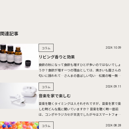
関連記事
コラム
2024.10.09
リビング香りと効果
食欲の秋になって食欲も増すひとが多いのではないでしょ
うか？食欲が増す一つの理由としては、焼きいも屋さんの
匂いに誘われて…さんまの香ばしい匂い…松茸の唯一無二
の香り…香りは、食欲増進を促したり、リラックス効果も
ありさまざま […]
コラム
2024.09.11
音楽を家で楽しむ
音楽を聴くタイミングは人それぞれですが、音楽を家で楽
しむ時どんな風に聞いていますか？ 音楽を聴く時一昔前
は、コンポやラジカセが主流でしたが今はスマートフォン
でサブスクリプションの音楽アプリをBluetoothスピーカ
ーに […]
コラム
2024.08.28