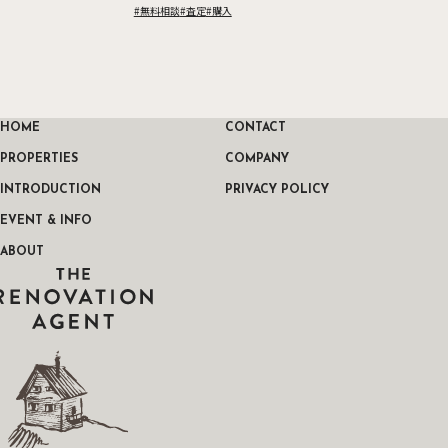
10(Sun) ※所要時間：1時間半～2時間を予定 […]
#無料相談
#査定
#購入
HOME
CONTACT
PROPERTIES
COMPANY
INTRODUCTION
PRIVACY POLICY
EVENT & INFO
ABOUT
THE RENOVATION AGENT