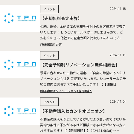
イベント
2024.11.18
【売却無料査定実施】
相続、離婚、余剰資産の売却を検討中のお客様無料で査定
いたします！ しつこいセールスは一切しませんので、ご
安心ください 他社での査定金額と比較してみたい そんな
お客様も是非お問い合わせください。 2024.11.23(Sa […]
#無料相談
#査定
イベント
2024.11.11
【完全予約制リノベーション無料相談会】
予算に合わせた中古物件の選定、ご自身の希望にあったリ
ノベーション会社を ご提案いたします。ショールームの予
約ご案内と説明すべて手配いたします！ 【【開催日
時】】 2024.11.16(Sat)～17(Sun) ※所要時間 […]
#無料相談
#リノベーション
#査定
#購入
イベント
2024.11.04
【不動産購入セカンドオピニオン】
不動産の購入を予定しているが相場より高いのではないか
契約の条件に不安があるけど相談できる相手がいない方に
おすすめです！ 【【開催日時】】 2024.11.9(Sat)～