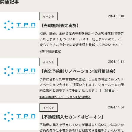
関連記事
イベント
2024.11.18
【売却無料査定実施】
相続、離婚、余剰資産の売却を検討中のお客様無料で査定
いたします！ しつこいセールスは一切しませんので、ご
安心ください 他社での査定金額と比較してみたい そんな
お客様も是非お問い合わせください。 2024.11.23(Sa […]
#無料相談
#査定
イベント
2024.11.11
【完全予約制リノベーション無料相談会】
予算に合わせた中古物件の選定、ご自身の希望にあったリ
ノベーション会社を ご提案いたします。ショールームの予
約ご案内と説明すべて手配いたします！ 【【開催日
時】】 2024.11.16(Sat)～17(Sun) ※所要時間 […]
#無料相談
#リノベーション
#査定
#購入
イベント
2024.11.04
【不動産購入セカンドオピニオン】
不動産の購入を予定しているが相場より高いのではないか
契約の条件に不安があるけど相談できる相手がいない方に