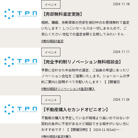
イベント
2024.11.18
【売却無料査定実施】
相続、離婚、余剰資産の売却を検討中のお客様無料で査定
いたします！ しつこいセールスは一切しませんので、ご
安心ください 他社での査定金額と比較してみたい そんな
お客様も是非お問い合わせください。 2024.11.23(Sa […]
#無料相談
#査定
イベント
2024.11.11
【完全予約制リノベーション無料相談会】
予算に合わせた中古物件の選定、ご自身の希望にあったリ
ノベーション会社を ご提案いたします。ショールームの予
約ご案内と説明すべて手配いたします！ 【【開催日
時】】 2024.11.16(Sat)～17(Sun) ※所要時間 […]
#無料相談
#リノベーション
#査定
#購入
イベント
2024.11.04
【不動産購入セカンドオピニオン】
不動産の購入を予定しているが相場より高いのではないか
契約の条件に不安があるけど相談できる相手がいない方に
おすすめです！ 【【開催日時】】 2024.11.9(Sat)～
10(Sun) ※所要時間：1時間半～2時間を予定 […]
#無料相談
#査定
#購入